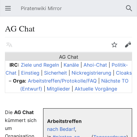
Piratenwiki Mirror
Hauptmenü öffnen
Suc
AG Chat
Sprache
Beobachten
Bearbeiten
AG Chat
IRC:
Ziele und Regeln
|
Kanäle
|
Ahoi-Chat
|
Politik-
Chat
|
Einstieg
|
Sicherheit
|
Nickregistrierung
|
Cloaks
–
Orga:
Arbeitstreffen/Protokolle/FAQ
|
Nächste TO
(Entwurf)
|
Mitglieder
|
Aktuelle Vorgänge
Die
AG Chat
kümmert sich
Arbeitstreffen
um
nach Bedarf
,
Organisation