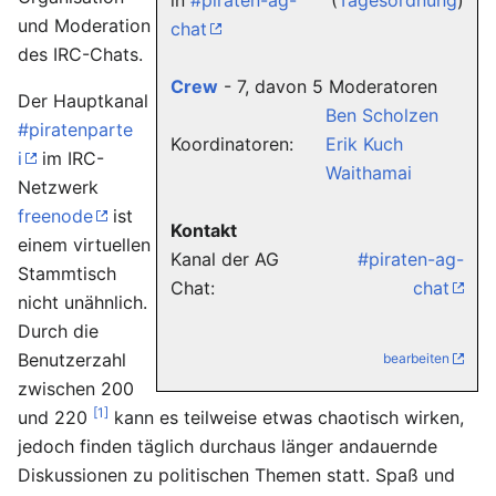
in
#piraten-ag-
(
Tagesordnung
)
und Moderation
chat
des IRC-Chats.
Crew
- 7, davon 5 Moderatoren
Der Hauptkanal
Ben Scholzen
#piratenparte
Koordinatoren:
Erik Kuch
i
im IRC-
Waithamai
Netzwerk
freenode
ist
Kontakt
einem virtuellen
Kanal der AG
#piraten-ag-
Stammtisch
Chat:
chat
nicht unähnlich.
Durch die
Benutzerzahl
bearbeiten
zwischen 200
[1]
und 220
kann es teilweise etwas chaotisch wirken,
jedoch finden täglich durchaus länger andauernde
Diskussionen zu politischen Themen statt. Spaß und