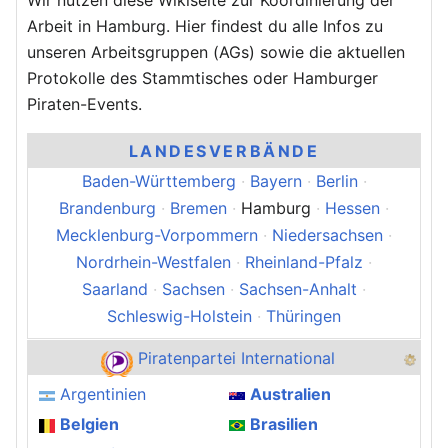
Wir nutzen diese Wikiseite zur Koordinierung der
Arbeit in Hamburg. Hier findest du alle Infos zu
unseren Arbeitsgruppen (AGs) sowie die aktuellen
Protokolle des Stammtisches oder Hamburger
Piraten-Events.
LANDESVERBÄNDE
Baden-Württemberg
·
Bayern
·
Berlin
·
Brandenburg
·
Bremen
·
Hamburg
·
Hessen
·
Mecklenburg-Vorpommern
·
Niedersachsen
·
Nordrhein-Westfalen
·
Rheinland-Pfalz
·
Saarland
·
Sachsen
·
Sachsen-Anhalt
·
Schleswig-Holstein
·
Thüringen
Piratenpartei International
Argentinien
Australien
Belgien
Brasilien