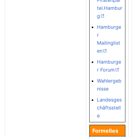
Piratenpar
tei.Hambur
g
Hamburge
r
Mailinglist
en
Hamburge
r Forum
Wahlergeb
nisse
Landesges
chäftsstell
e
Formelles