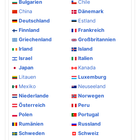
Bulgarien
Chile
China
Dänemark
Deutschland
Estland
Finnland
Frankreich
Griechenland
Großbritannien
Irland
Island
Israel
Italien
Japan
Kanada
Litauen
Luxemburg
Mexiko
Neuseeland
Niederlande
Norwegen
Österreich
Peru
Polen
Portugal
Rumänien
Russland
Schweden
Schweiz