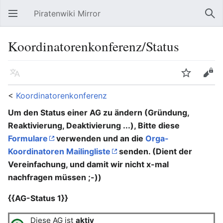
Piratenwiki Mirror
Hauptmenü öffnen
Suc
Koordinatorenkonferenz/Status
Sprache
Beobachten
Bearbeiten
<
Koordinatorenkonferenz
Um den Status einer AG zu ändern (Gründung,
Reaktivierung, Deaktivierung ...), Bitte diese
Formulare
verwenden und an die
Orga-
Koordinatoren Mailingliste
senden. (Dient der
Vereinfachung, und damit wir nicht x-mal
nachfragen müssen ;-))
{{AG-Status 1}}
Diese AG ist
aktiv