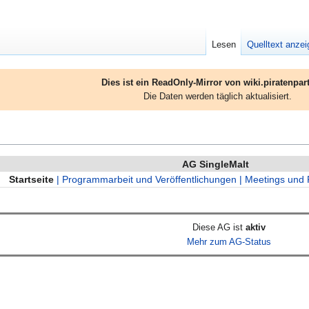
Lesen
Quelltext anze
Dies ist ein ReadOnly-Mirror von wiki.piratenpart
Die Daten werden täglich aktualisiert.
AG SingleMalt
Startseite
| Programmarbeit und Veröffentlichungen
| Meetings und 
Diese AG ist
aktiv
Mehr zum AG-Status