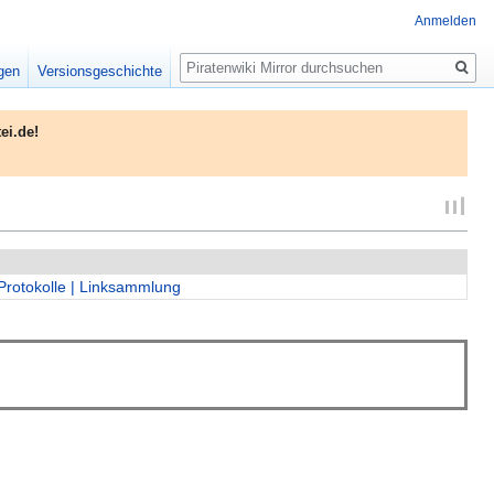
Anmelden
Suche
igen
Versionsgeschichte
ei.de!
Protokolle
| Linksammlung