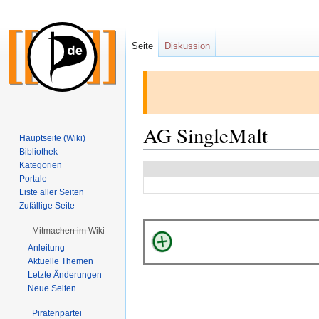
Seite
Diskussion
AG SingleMalt
Hauptseite (Wiki)
Bibliothek
Kategorien
Zur
Zur
Portale
Navigation
Suche
Liste aller Seiten
springen
springen
Zufällige Seite
Mitmachen im Wiki
Anleitung
Aktuelle Themen
Letzte Änderungen
Neue Seiten
Piratenpartei