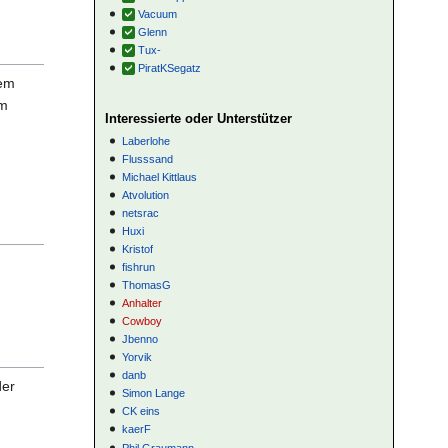
Vacuum
Glenn
Tux-
PiratKSegatz
nem
em
Interessierte oder Unterstützer
Laberlohe
Flusssand
Michael Kittlaus
Atvolution
netsrac
Huxi
Kristof
fishrun
ThomasG
Anhalter
Cowboy
Jbenno
Yorvik
danb
der
Simon Lange
CK eins
kaerF
Phil Graumann