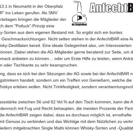
3.1 in Neumarkt in der Oberpfalz
R" ins Leben gerufen. Als SMV
teitagen bringen die Mitglieder der
h dem "Potluck"-Prinzip eine
y-Sorten aus dem eigenen Bestand mit. So ergibt sich ein buntes
 Geschmacksrichtungen. Nicht selten stehen in der AnfechtBAR eine 
sky-Destillaten bereit. Eine ideale Gelegenheit also, um Interessierten 
önnen. Dabei stehen die AG-Mitglieder gerne beratend zur Seite, um 
mack anbieten zu können… oder um Erste Hilfe zu leisten, wenn Antr
rn oder Tischkante zu sehr beanspruchen.
lung, dass es sich bei den Sitzungen der AG sowie bei der AnfechtBAR n
trinkern handelt, sondern um ein Treffen von Genießern, welche die V
kys erleben wollen. Nicht Trinkfestigkeit, sondern verantwortungsvol
Fassstärke zwischen 56 und 62 Vol.% auf den Tisch kommen, kann die 
r dennoch mit Fug und Recht behaupten, die meisten Prozente der Part
die AnfechtBAR zeigen dabei, dass es durchaus möglich ist, ernsthafte
 mit Genuss zu verbinden und das Wichtige mit dem Nützlichen zu verk
gliedern mitgebrachten Single Malts können Whisky-Sorten und -Qualitä