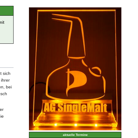
mit
t sich
 ihrer
n, bei
usch
er
ie
aktuelle Termine