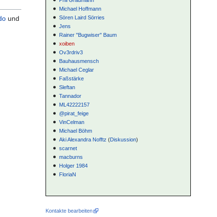
Michael Hoffmann
Sören Laird Sörries
do
und
Jens
Rainer "Bugwiser" Baum
xoiben
Ov3rdriv3
Bauhausmensch
Michael Ceglar
Faßstärke
Sleftan
Tannador
ML42222157
@pirat_feige
VinCelman
Michael Böhm
Aki Alexandra Nofftz
(
Diskussion
)
scarnet
macburns
Holger 1984
FloriaN
Kontakte bearbeiten