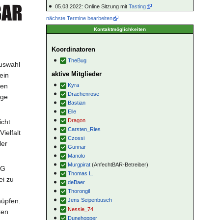
05.03.2022: Online Sitzung mit
Tasting
nächste Termine bearbeiten
Kontaktmöglichkeiten
Koordinatoren
TheBug
Auswahl
aktive Mitglieder
ein
Kyra
den
Drachenrose
äge
Bastian
Elle
Dragon
icht
Carsten_Ries
ielfalt
Czossi
ler
Gunnar
Manolo
Murgpirat
(AnfechtBAR-Betreiber)
AG
Thomas L.
ei zu
deBaer
Thorongil
nüpfen.
Jens Seipenbusch
Nessie_74
ten
Dunehopper