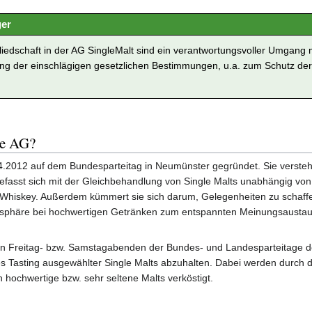
ger
iedschaft in der AG SingleMalt sind ein verantwortungsvoller Umgang 
ung der einschlägigen gesetzlichen Bestimmungen, u.a. zum Schutz der
ie AG?
.2012 auf dem Bundesparteitag in Neumünster gegründet. Sie versteh
 befasst sich mit der Gleichbehandlung von Single Malts unabhängig von
 Whiskey. Außerdem kümmert sie sich darum, Gelegenheiten zu schaffe
osphäre bei hochwertigen Getränken zum entspannten Meinungsausta
 den Freitag- bzw. Samstagabenden der Bundes- und Landesparteitage d
s Tasting ausgewählter Single Malts abzuhalten. Dabei werden durch d
 hochwertige bzw. sehr seltene Malts verköstigt.