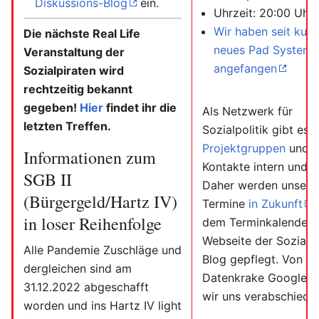
Diskussions-Blog
ein.
Uhrzeit: 20:00 Uhr
Wir haben seit kur
Die nächste Real Life
neues Pad System
Veranstaltung der
angefangen
Sozialpiraten wird
rechtzeitig bekannt
gegeben!
Hier
findet ihr die
Als Netzwerk für
letzten Treffen.
Sozialpolitik gibt es e
Projektgruppen
und v
Informationen zum
Kontakte intern und e
SGB II
Daher werden unsere
(Bürgergeld/Hartz IV)
Termine
in Zukunft
a
in loser Reihenfolge
dem Terminkalender 
Webseite der Sozialpi
Alle Pandemie Zuschläge und
Blog gepflegt. Von de
dergleichen sind am
Datenkrake Google h
31.12.2022 abgeschafft
wir uns verabschiedet
worden und ins Hartz IV light