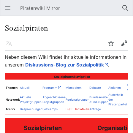
Piratenwiki Mirror
Hauptmenü öffnen
Suc
Sozialpiraten
Sprache
Beobachten
Bearbeiten
Neben diesem Wiki findet ihr aktuelle Informationen in
unserem
Diskussions-Blog zur Sozialpolitik
.
Sozialpiraten
Navigation
Pre
Themen
Aktuell
Programm
Mitmachen
Debatte
Aktionen
Mate
Außerhalb
Aktuelle
Abgeschlossene
Bundesweite
Netzwerk
Regionalgruppen
der
Projektgruppen
Projektgruppen
AGs/Gruppen
Piratenpartei
Archiv
Besprechungen
Sozicamps
LQFB-Initiativen
Anträge
Sozialpiraten
Organisatio