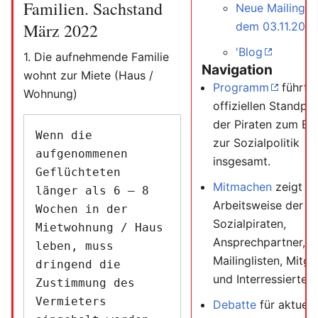
Familien. Sachstand
Neue Mailinglis
dem 03.11.2019
März 2022
'Blog
1. Die aufnehmende Familie
Navigation
wohnt zur Miete (Haus /
Programm
führt 
Wohnung)
offiziellen Standpu
der Piraten zum B
Wenn die 
zur Sozialpolitik
aufgenommenen 
insgesamt.
Geflüchteten 
Mitmachen
zeigt di
länger als 6 – 8 
Arbeitsweise der
Wochen in der 
Sozialpiraten,
Mietwohnung / Haus 
Ansprechpartner,
leben, muss 
Mailinglisten, Mitgl
dringend die 
und Interressierte
Zustimmung des 
Vermieters 
Debatte
für aktuell