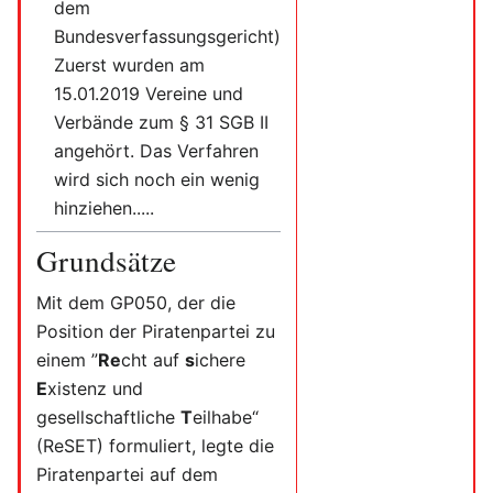
dem
Bundesverfassungsgericht)
Zuerst wurden am
15.01.2019 Vereine und
Verbände zum § 31 SGB II
angehört. Das Verfahren
wird sich noch ein wenig
hinziehen.....
Grundsätze
Mit dem GP050, der die
Position der Piratenpartei zu
einem ”
Re
cht auf
s
ichere
E
xistenz und
gesellschaftliche
T
eilhabe“
(ReSET) formuliert, legte die
Piratenpartei auf dem