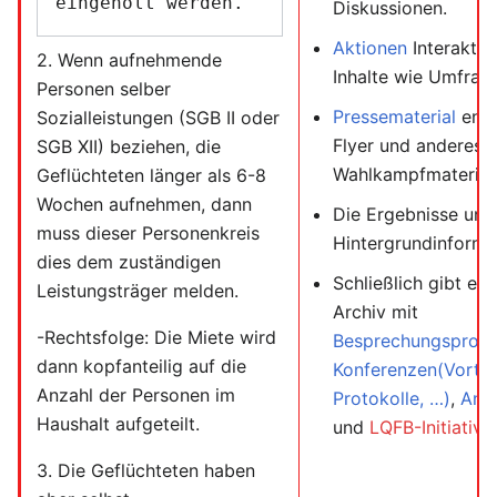
Diskussionen.
Aktionen
Interaktiv
2. Wenn aufnehmende
Inhalte wie Umfrag
Personen selber
Pressematerial
enth
Sozialleistungen (SGB II oder
Flyer und anderes
SGB XII) beziehen, die
Wahlkampfmaterial
Geflüchteten länger als 6-8
Wochen aufnehmen, dann
Die Ergebnisse und
muss dieser Personenkreis
Hintergrundinforma
dies dem zuständigen
Schließlich gibt es 
Leistungsträger melden.
Archiv mit
-Rechtsfolge: Die Miete wird
Besprechungsproto
dann kopfanteilig auf die
Konferenzen(Vorträ
Anzahl der Personen im
Protokolle, …)
,
Ant
Haushalt aufgeteilt.
und
LQFB-Initiative
3. Die Geflüchteten haben