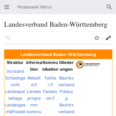
Piratenwiki Mirror
Hauptmenü öffnen
Suc
Landesverband Baden-Württemberg
Sprache
Beobachten
Bearbeiten
Landesverband Baden-Württemberg
Struktur
Informa
Kommu
Glieder
tion
nikation
ungen
Vorstand
Schiedsge
Websit
Twitte
Bezirks
richt
e
r
verband
Landespar
Landes
Facebo
Freibur
teitage
progra
ok
g
Landesges
mm
Bezirks
chäftsstell
kommu
verband