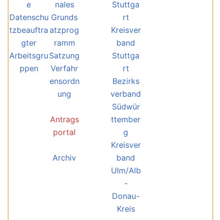
e
nales
Stuttga
Datenschu
Grunds
rt
tzbeauftra
atzprog
Kreisver
gter
ramm
band
Arbeitsgru
Satzung
Stuttga
ppen
Verfahr
rt
ensordn
Bezirks
ung
verband
Südwür
Antrags
ttember
portal
g
Kreisver
Archiv
band
Ulm/Alb
-
Donau-
Kreis