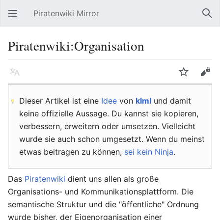
Piratenwiki Mirror
Hauptmenü öffnen
Suc
Piratenwiki:Organisation
Sprache
Beobachten
Bearbeiten
Dieser Artikel ist eine
Idee
von
klml
und damit
keine offizielle Aussage. Du kannst sie kopieren,
verbessern, erweitern oder umsetzen. Vielleicht
wurde sie auch schon umgesetzt. Wenn du meinst
etwas beitragen zu können,
sei kein Ninja
.
Das
Piratenwiki
dient uns allen als große
Organisations- und Kommunikationsplattform. Die
semantische Struktur und die "öffentliche" Ordnung
wurde bisher, der Eigenorganisation einer