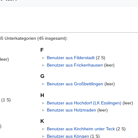
45 Unterkategorien (45 insgesamt):
F
►
Benutzer aus Filderstadt
‎
(2 S)
(leer)
►
Benutzer aus Frickenhausen
‎
(leer)
G
►
Benutzer aus Großbettlingen
‎
(leer)
H
‎
(1 S)
►
Benutzer aus Hochdorf (LK Esslingen)
‎
(leer)
►
Benutzer aus Holzmaden
‎
(leer)
K
)
►
Benutzer aus Kirchheim unter Teck
‎
(2 S)
►
Benutzer aus Köngen
‎
(1 S)