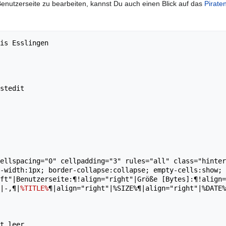
 Benutzerseite zu bearbeiten, kannst Du auch einen Blick auf das
Pirate
is Esslingen

stedit

ellspacing="0" cellpadding="3" rules="all" class="hinter
-width:1px; border-collapse:collapse; empty-cells:show; 
ft"|Benutzerseite:¶!align="right"|Größe [Bytes]:¶!align=
|-,¶|
%TITLE%
¶|align="right"|%SIZE%¶|align="right"|%DATE%