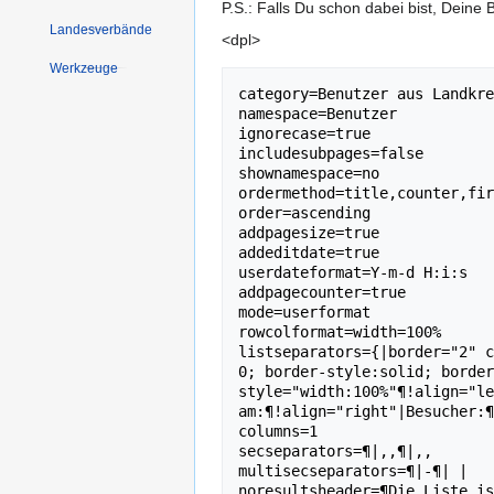
P.S.: Falls Du schon dabei bist, Deine
Landesverbände
<dpl>
Werkzeuge
category=Benutzer aus Landkre
namespace=Benutzer

ignorecase=true

includesubpages=false

shownamespace=no

ordermethod=title,counter,fir
order=ascending

addpagesize=true

addeditdate=true

userdateformat=Y-m-d H:i:s

addpagecounter=true

mode=userformat

rowcolformat=width=100%

listseparators={|border="2" c
0; border-style:solid; border
style="width:100%"¶!align="le
am:¶!align="right"|Besucher:¶
columns=1

secseparators=¶|,,¶|,,

multisecseparators=¶|-¶| |
