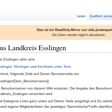
Lesen
Quelltext anze
Dies ist ein ReadOnly-Mirror von wiki.piratenpart
Die Daten werden täglich aktualisiert.
us Landkreis Esslingen
s Esslingen aktiv sind.
sslingen
,
Nürtingen
und
Kirchheim unter Teck
.
wohnst, folgende Zeile auf Deiner Benutzerseite ein:
Esslingen|Dein_Benutzername]]
Benutzernamen von diesem Wiki ersetzen. Die Angabe des Benutzernamens
dkreis_Esslingen einsortiert wird.
it Kategorie-Links ganz unten auf Deiner Seite eingefügt und Du siehs
 sind eigene Mitgliederlisten der jeweiligen Stammtische/Treffs überflüs