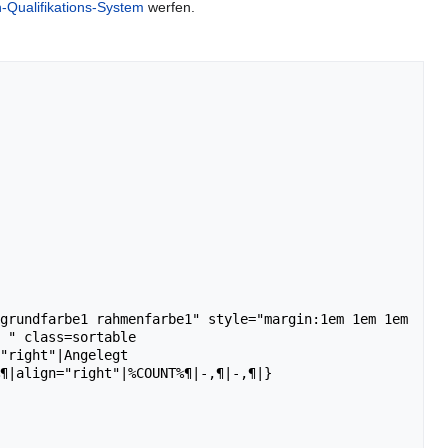
n-Qualifikations-System
werfen.
grundfarbe1 rahmenfarbe1" style="margin:1em 1em 1em 
 " class=sortable 
"right"|Angelegt 
¶|align="right"|%COUNT%¶|-,¶|-,¶|}
