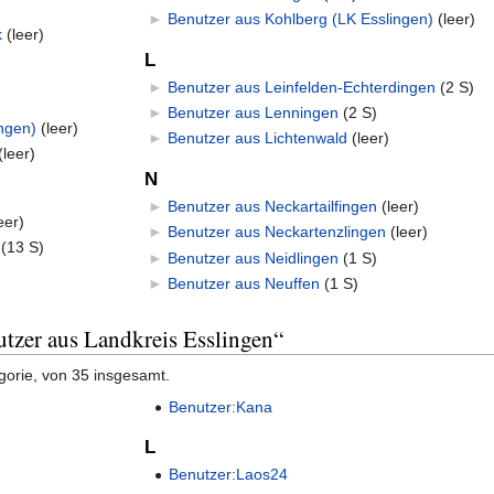
►
Benutzer aus Kohlberg (LK Esslingen)
‎
(leer)
k
‎
(leer)
L
►
Benutzer aus Leinfelden-Echterdingen
‎
(2 S)
►
Benutzer aus Lenningen
‎
(2 S)
ngen)
‎
(leer)
►
Benutzer aus Lichtenwald
‎
(leer)
(leer)
N
►
Benutzer aus Neckartailfingen
‎
(leer)
eer)
►
Benutzer aus Neckartenzlingen
‎
(leer)
‎
(13 S)
►
Benutzer aus Neidlingen
‎
(1 S)
►
Benutzer aus Neuffen
‎
(1 S)
utzer aus Landkreis Esslingen“
gorie, von 35 insgesamt.
Benutzer:Kana
L
Benutzer:Laos24