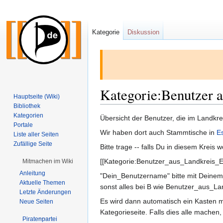
Kategorie
Diskussion
Kategorie:Benutzer a
Hauptseite (Wiki)
Bibliothek
Kategorien
Zur
Zur
Übersicht der Benutzer, die im Landkrei
Portale
Navigation
Suche
Wir haben dort auch Stammtische in
E
Liste aller Seiten
springen
springen
Zufällige Seite
Bitte trage -- falls Du in diesem Kreis 
[[Kategorie:Benutzer_aus_Landkreis_
Mitmachen im Wiki
Anleitung
"Dein_Benutzername" bitte mit Deinem 
Aktuelle Themen
sonst alles bei B wie Benutzer_aus_Lan
Letzte Änderungen
Es wird dann automatisch ein Kasten m
Neue Seiten
Kategorieseite. Falls dies alle machen,
Piratenpartei