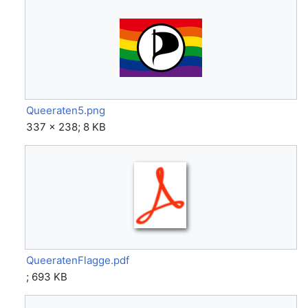
Queeraten5.png
337 × 238; 8 KB
QueeratenFlagge.pdf
; 693 KB