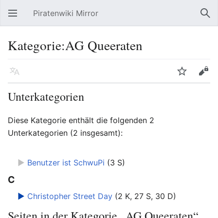
Piratenwiki Mirror
Hauptmenü öffnen
Suc
Kategorie:AG Queeraten
Sprache
Beobachten
Bearbeiten
Unterkategorien
Diese Kategorie enthält die folgenden 2
Unterkategorien (2 insgesamt):
►
Benutzer ist SchwuPi
‎
(3 S)
C
►
Christopher Street Day
‎
(2 K, 27 S, 30 D)
Seiten in der Kategorie „AG Queeraten“