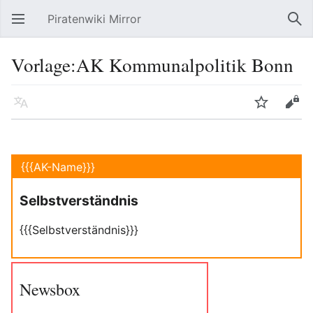
Piratenwiki Mirror
Hauptmenü öffnen
Suc
Vorlage:AK Kommunalpolitik Bonn
Sprache
Beobachten
Bearbeiten
{{{AK-Name}}}
Selbstverständnis
{{{Selbstverständnis}}}
Newsbox