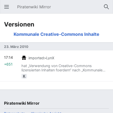
Piratenwiki Mirror
Hauptmenü öffnen
Suc
Versionen
Kommunale Creative-Commons Inhalte
23. März 2010
17:14
imported>LynX
+651
hat „Verwendung von Creative-Commons
lizensierten Inhalten foerdern“ nach „Kommunale
Creative-Commons Inhalte“ verschoben
K
Piratenwiki Mirror