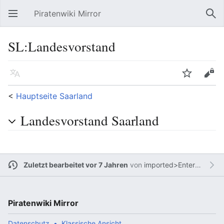
Piratenwiki Mirror
Hauptmenü öffnen
Suc
SL:Landesvorstand
Sprache
Beobachten
Bearbeiten
<
Hauptseite Saarland
Landesvorstand Saarland
Zuletzt bearbeitet vor 7 Jahren
von
imported>Enterhaken66xyz
Piratenwiki Mirror
Datenschutz
Klassische Ansicht