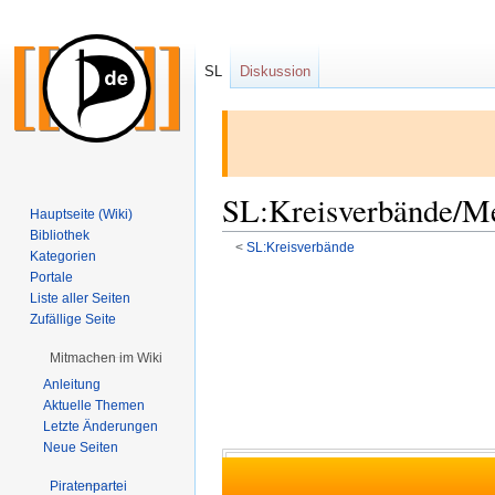
SL
Diskussion
SL:Kreisverbände/M
Hauptseite (Wiki)
Bibliothek
<
SL:Kreisverbände
Kategorien
Portale
Zur
Zur
Liste aller Seiten
Navigation
Suche
Zufällige Seite
springen
springen
Mitmachen im Wiki
Anleitung
Aktuelle Themen
Letzte Änderungen
Neue Seiten
Piratenpartei