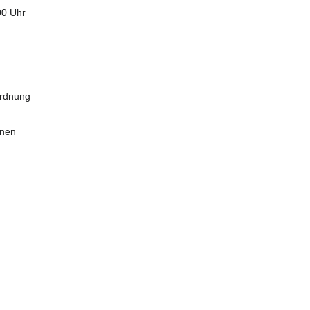
00 Uhr
ordnung
inen