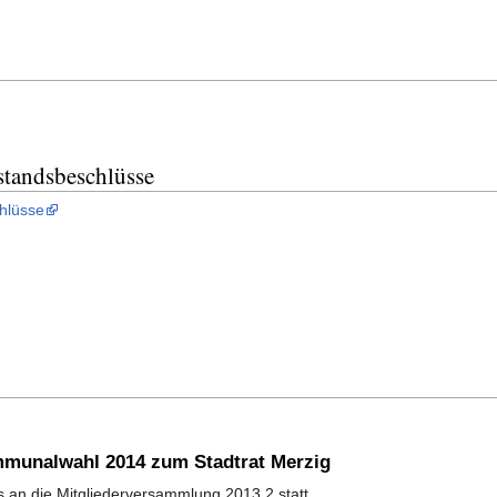
standsbeschlüsse
hlüsse
munalwahl 2014 zum Stadtrat Merzig
s an die Mitgliederversammlung 2013.2 statt