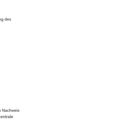
ng des
en Nachweis
zentrale