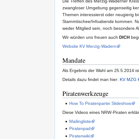
Die Treffen des Merzig-Waderner Kreisv
zwangloser Umgebung gegenseitig kenn
Themen interessierst oder neugierig bi
Stammtischee/Infoabende kommen. Natür
weder Mitglied sein, noch besondere Ah
Wir würden uns freuen auch
DICH
begr
Website KV Merzig-Wadern
Mandate
Als Ergebnis der Wahl am 25.5.2014 is
Details dazu findet man hier:
KV MZG 
Piratenwerkzeuge
How To Piratenpartei Slideshow
Diese Videos eines NRW-Piraten erkl
Mailingliste
Piratenpad
Piratenwiki