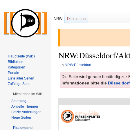
NRW
Diskussion
NRW:Düsseldorf/Akti
Hauptseite (Wiki)
Bibliothek
<
NRW:Düsseldorf
Kategorien
Portale
Zur
Zur
Die Seite wird gerade beständig zur E
Liste aller Seiten
Navigation
Suche
Informationen bitte die
Düsseldorf
Zufällige Seite
springen
springen
Mitmachen im Wiki
Anleitung
Aktuelle Themen
Letzte Änderungen
Neue Seiten
Piratenpartei