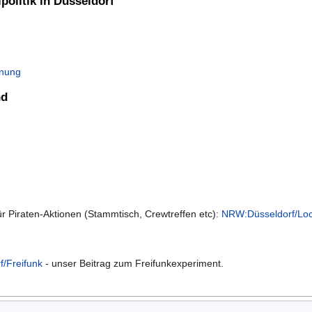
olitik in Düsseldorf
anung
nd
für Piraten-Aktionen (Stammtisch, Crewtreffen etc):
NRW:Düsseldorf/Loc
/Freifunk
- unser Beitrag zum Freifunkexperiment.