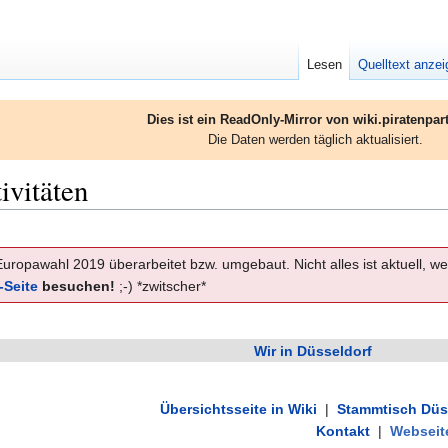
Lesen
Quelltext anze
Dies ist ein ReadOnly-Mirror von wiki.piratenpart
Die Daten werden täglich aktualisiert.
vitäten
uropawahl 2019 überarbeitet bzw. umgebaut. Nicht alles ist aktuell, wen
-Seite
besuchen!
;-) *zwitscher*
Wir in Düsseldorf
Übersichtsseite in Wiki
|
Stammtisch Düs
Kontakt
|
Webseit