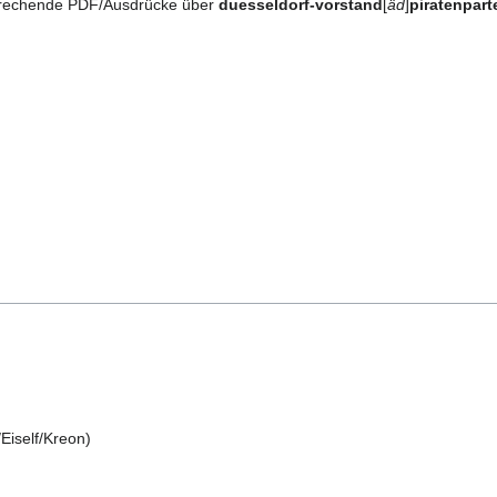
sprechende PDF/Ausdrücke über
duesseldorf-vorstand
[
äd
]
piratenpart
Eiself/Kreon)