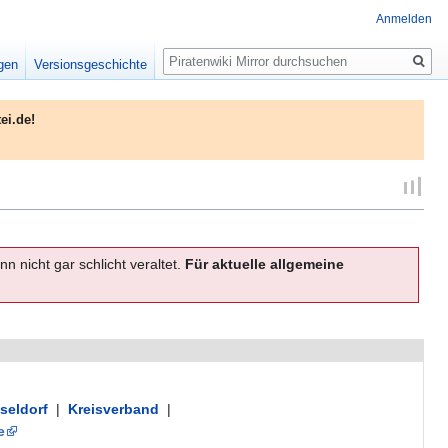
Anmelden
Suche
igen
Versionsgeschichte
ei.de!
n nicht gar schlicht veraltet.
Für aktuelle allgemeine
seldorf
|
Kreisverband
|
e