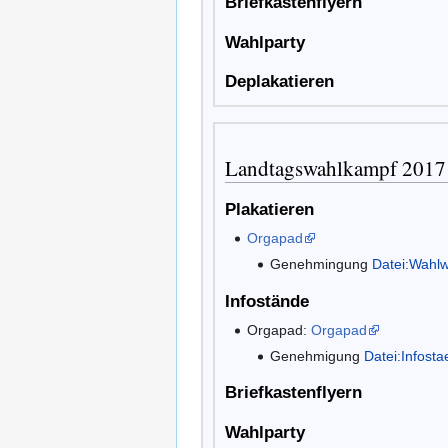
Briefkastenflyern
Wahlparty
Deplakatieren
Landtagswahlkampf 2017
Plakatieren
Orgapad
Genehmingung
Datei:Wahlw
Infostände
Orgapad:
Orgapad
Genehmigung
Datei:Infos
Briefkastenflyern
Wahlparty