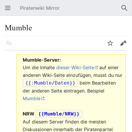
Piratenwiki Mirror
Hauptmenü öffnen
Suc
Mumble
Sprache
Beobachten
Bearbeiten
Mumble-Server
:
Um die Inhalte
dieser Wiki-Seite
auf einer
anderen Wiki-Seite einzufügen, musst du nur
beim Bearbeiten
{{:Mumble/Daten}}
der anderen Seite eintragen. Beispiel
Mumble
.
NRW
{{Mumble/NRW}}
Auf diesem Server finden die meisten
Diskussionen innerhalb der Piratenpartei