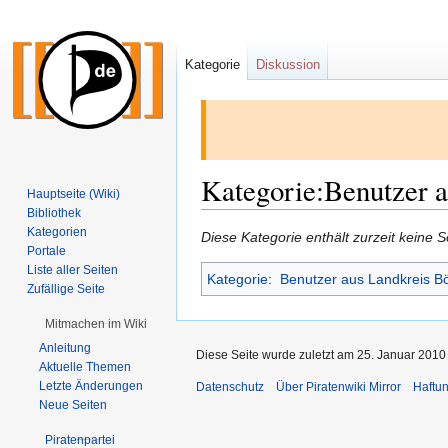
Kategorie
Diskussion
Kategorie:Benutzer 
Hauptseite (Wiki)
Bibliothek
Kategorien
Zur
Zur
Diese Kategorie enthält zurzeit keine 
Portale
Navigation
Suche
Liste aller Seiten
Kategorie
:
Benutzer aus Landkreis B
springen
springen
Zufällige Seite
Mitmachen im Wiki
Anleitung
Diese Seite wurde zuletzt am 25. Januar 2010
Aktuelle Themen
Letzte Änderungen
Datenschutz
Über Piratenwiki Mirror
Haftu
Neue Seiten
Piratenpartei