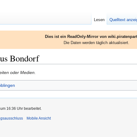
Lesen
Quelltext anze
Dies ist ein ReadOnly-Mirror von wiki.piratenpart
Die Daten werden täglich aktualisiert.
aus Bondorf
Seiten oder Medien.
öblingen
 um 16:36 Uhr bearbeitet.
ngsausschluss
Mobile Ansicht