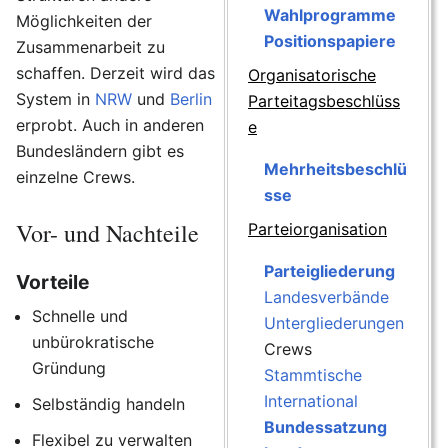
Wahlprogramme
Möglichkeiten der
Positionspapiere
Zusammenarbeit zu
schaffen. Derzeit wird das
Organisatorische
System in
NRW
und
Berlin
Parteitagsbeschlüss
erprobt. Auch in anderen
e
Bundesländern gibt es
Mehrheitsbeschlü
einzelne Crews.
sse
Vor- und Nachteile
Parteiorganisation
Parteigliederung
Vorteile
Landesverbände
Schnelle und
Untergliederungen
unbürokratische
Crews
Gründung
Stammtische
International
Selbständig handeln
Bundessatzung
Flexibel zu verwalten