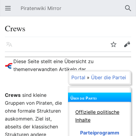
Piratenwiki Mirror
Hauptmenü öffnen
Suc
Crews
Sprache
Beobachten
Bearbeiten
Diese Seite stellt eine Übersicht zu
themenverwandten Artikeln dar.
Portal
»
Über die Partei
Crews
sind kleine
Über die Partei
Gruppen von Piraten, die
ohne formale Strukturen
Offizielle politische
auskommen. Ziel ist,
Inhalte
abseits der klassischen
Parteiprogramm
Strukturen andere