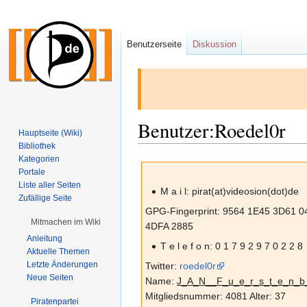
Benutzerseite
Diskussion
Benutzer:Roedel0r
Hauptseite (Wiki)
Bibliothek
Kategorien
Zur
Zur
Portale
Navigation
Suche
Liste aller Seiten
M a i l: pirat(at)videosion(dot)de
springen
springen
Zufällige Seite
GPG-Fingerprint: 9564 1E45 3D61 
Mitmachen im Wiki
4DFA 2885
Anleitung
T e l e f o n: 0 1 7 9 2 9 7 0 2 2 8
Aktuelle Themen
Letzte Änderungen
Twitter:
roedel0r
Neue Seiten
Name:
J_A_N__F_u_e_r_s_t_e_n_b
Mitgliedsnummer: 4081 Alter: 37
Piratenpartei