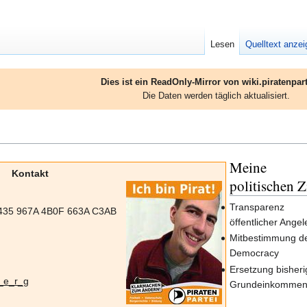
Lesen
Quelltext anze
Dies ist ein ReadOnly-Mirror von wiki.piratenpart
Die Daten werden täglich aktualisiert.
Meine
Kontakt
politischen Z
Transparenz
0435 967A 4B0F 663A C3AB
öffentlicher Ange
Mitbestimmung der
Democracy
Ersetzung bisheri
_e_r_g
Grundeinkommen/