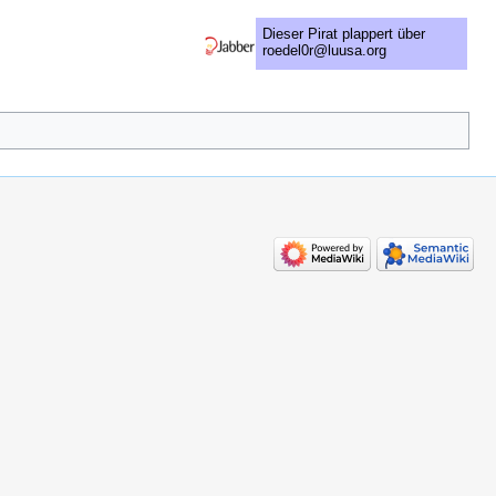
Dieser Pirat plappert über
roedel0r@luusa.org