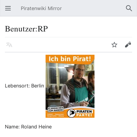
Piratenwiki Mirror
Hauptmenü öffnen
Suc
Benutzer:RP
Sprache
Beobachten
Bearbeiten
Lebensort: Berlin
Name: Roland Heine