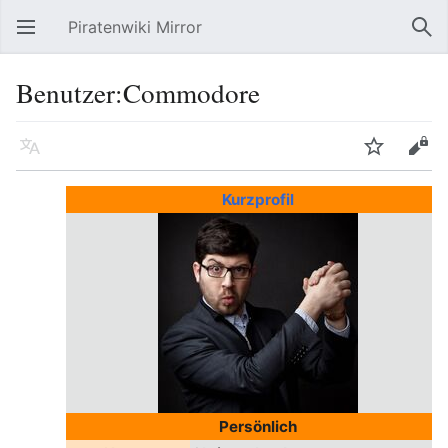
Piratenwiki Mirror
Hauptmenü öffnen
Suc
Benutzer:Commodore
Sprache
Beobachten
Bearbeiten
Kurzprofil
Persönlich