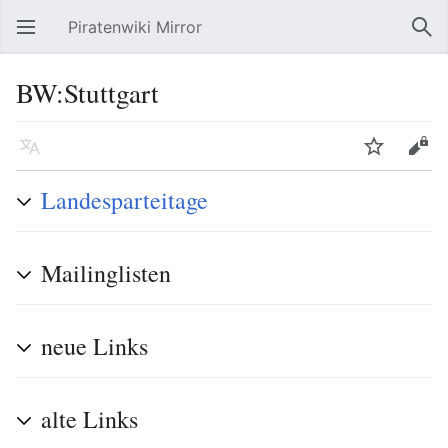
Piratenwiki Mirror
Hauptmenü öffnen
Suc
BW:Stuttgart
Sprache
Beobachten
Bearbeiten
Landesparteitage
Mailinglisten
neue Links
alte Links