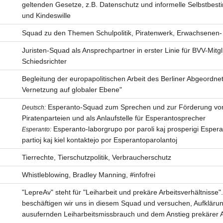
geltenden Gesetze, z.B. Datenschutz und informelle Selbstbest
und Kindeswille
Squad zu den Themen Schulpolitik, Piratenwerk, Erwachsenen-
Juristen-Squad als Ansprechpartner in erster Linie für BVV-Mitg
Schiedsrichter
Begleitung der europapolitischen Arbeit des Berliner Abgeord
Vernetzung auf globaler Ebene"
Esperanto-Squad zum Sprechen und zur Förderung von
Deutsch:
Piratenparteien und als Anlaufstelle für Esperantosprecher
Esperanto-laborgrupo por paroli kaj prosperigi Esperan
Esperanto:
partioj kaj kiel kontaktejo por Esperantoparolantoj
Tierrechte, Tierschutzpolitik, Verbraucherschutz
Whistleblowing, Bradley Manning, #infofrei
"LepreAv" steht für "Leiharbeit und prekäre Arbeitsverhältnisse
beschäftigen wir uns in diesem Squad und versuchen, Aufkläru
ausufernden Leiharbeitsmissbrauch und dem Anstieg prekärer A