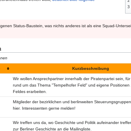
2
3
enen Status-Baustein, was nichts anderes ist als eine Squad-Unterseit
m
onen
Kurzbeschreibung
Wir wollen Ansprechpartner innerhalb der Piraten­partei sein, fü
rund um das Thema "Tempel­hofer Feld" und eigene Positionen 
Feldes erarbeiten.
Mitglieder der bezirklichen und berlinweiten Steuerungsgruppen
hier. Interessenten gerne melden!
Wir treffen uns da, wo Geschichte und Politik aufeinander treffen.
zur Berliner Geschichte an die Mailingliste.