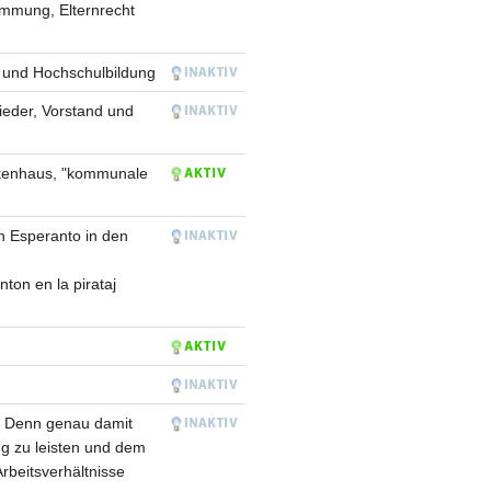
immung, Elternrecht
 und Hochschulbildung
lieder, Vorstand und
netenhaus, "kommunale
 Esperanto in den
ton en la pirataj
". Denn genau damit
ng zu leisten und dem
rbeitsverhältnisse