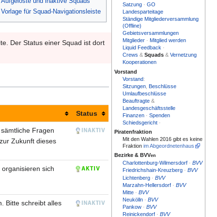
Aufgelöste und inaktive Squads
Satzung
·
GO
Vorlage für Squad-Navigationsleiste
Landesparteitage
Ständige Mitgliederversammlung
(Offline)
Gebietsversammlungen
Mitglieder
·
Mitglied werden
e. Der Status einer Squad ist dort
Liquid Feedback
·
Crews
&
Squads
&
Vernetzung
Kooperationen
Vorstand
Vorstand
:
Sitzungen
,
Beschlüsse
Umlaufbeschlüsse
Beauftragte
&
Landesgeschäftsstelle
Status
Finanzen
·
Spenden
Schiedsgericht
·
r sämtliche Fragen
Piratenfraktion
Mit den Wahlen 2016 gibt es keine
zur Zukunft dieses
Fraktion
im Abgeordnetenhaus
Bezirke & BVV
en
Charlottenburg-Wilmersdorf
·
BVV
 organisieren sich
Friedrichshain-Kreuzberg
·
BVV
Lichtenberg
·
BVV
Marzahn-Hellersdorf
·
BVV
Mitte
·
BVV
Neukölln
·
BVV
 Bitte schreibt alles
Pankow
·
BVV
Reinickendorf
·
BVV