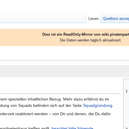
Lesen
Quelltext anze
Dies ist ein ReadOnly-Mirror von wiki.piratenpart
Die Daten werden täglich aktualisiert.
1
inem speziellen inhaltlichen Bezug. Mehr dazu erfährst du im
ndung von Squads befinden sich auf der Seite
Squadgründung
.
ederzeit reaktiviert werden – von Dir und denen, die Du dafür
ordnetenhaus treffen wollt,
beachtet bitte folgende