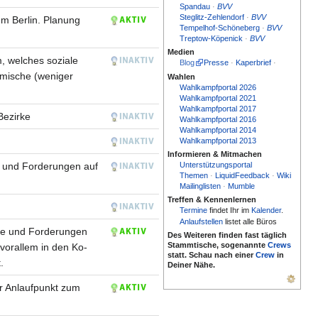
Spandau
·
BVV
Steglitz-Zehlendorf
·
BVV
um Berlin. Planung
Tempelhof-Schöneberg
·
BVV
Treptow-Köpenick
·
BVV
Medien
, welches soziale
Blog
Presse
·
Kaperbrief
·
omische (weniger
Wahlen
Wahlkampfportal 2026
Wahlkampfportal 2021
Wahlkampfportal 2017
Bezirke
Wahlkampfportal 2016
Wahlkampfportal 2014
Wahlkampfportal 2013
Informieren & Mitmachen
Unterstützungsportal
te und Forderungen auf
Themen
·
LiquidFeedback
·
Wiki
Mailinglisten
·
Mumble
Treffen & Kennenlernen
Termine
findet Ihr im
Kalender
.
Anlaufstellen
listet alle Büros
kte und Forderungen
Des Weiteren finden fast täglich
Stammtische, sogenannte
Crews
 vorallem in den Ko-
statt. Schau nach einer
Crew
in
.
Deiner Nähe.
er Anlaufpunkt zum