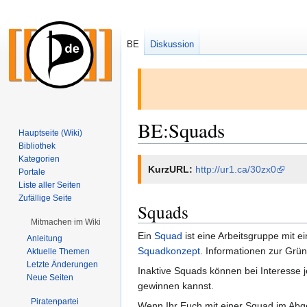
BE
Diskussion
BE:Squads
Hauptseite (Wiki)
Bibliothek
Kategorien
Zur
Zur
KurzURL:
http://ur1.ca/30zx0
Portale
Navigation
Suche
Liste aller Seiten
springen
springen
Zufällige Seite
Squads
Mitmachen im Wiki
Ein
Squad
ist eine Arbeitsgruppe mit e
Anleitung
Squadkonzept
. Informationen zur Grü
Aktuelle Themen
Letzte Änderungen
Inaktive Squads können bei Interesse j
Neue Seiten
gewinnen kannst.
Piratenpartei
Wenn Ihr Euch mit einer Squad im Abge