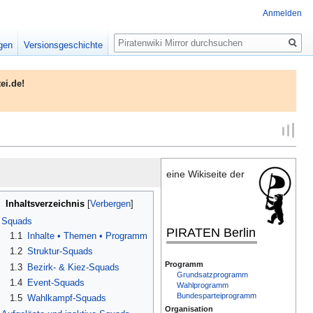
Anmelden
Suche
igen
Versionsgeschichte
ei.de!
eine Wikiseite der
Inhaltsverzeichnis
Squads
PIRATEN Berlin
1.1
Inhalte • Themen • Programm
1.2
Struktur-Squads
Programm
1.3
Bezirk- & Kiez-Squads
Grundsatzprogramm
1.4
Event-Squads
Wahlprogramm
Bundesparteiprogramm
1.5
Wahlkampf-Squads
Organisation