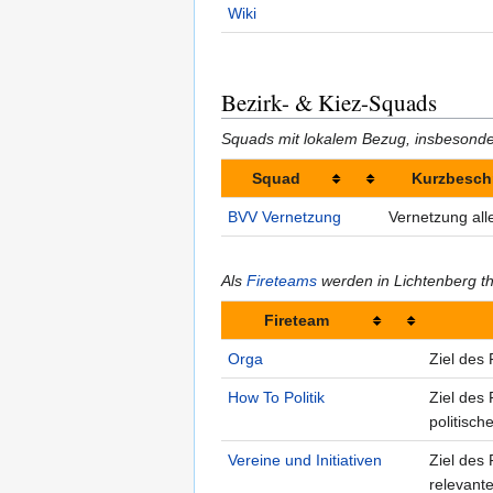
Wiki
Bezirk- & Kiez-Squads
Squads mit lokalem Bezug, insbesonde
Squad
Kurzbesch
BVV Vernetzung
Vernetzung all
Als
Fireteams
werden in Lichtenberg t
Fireteam
Orga
Ziel des 
How To Politik
Ziel des 
politisch
Vereine und Initiativen
Ziel des 
relevant