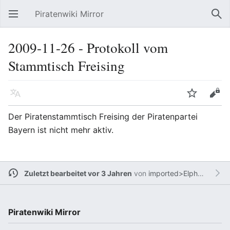
Piratenwiki Mirror
Hauptmenü öffnen
Suc
2009-11-26 - Protokoll vom
Stammtisch Freising
Sprache
Beobachten
Bearbeiten
Der Piratenstammtisch Freising der Piratenpartei
Bayern ist nicht mehr aktiv.
Zuletzt bearbeitet vor 3 Jahren
von
imported>Elphaba
Piratenwiki Mirror