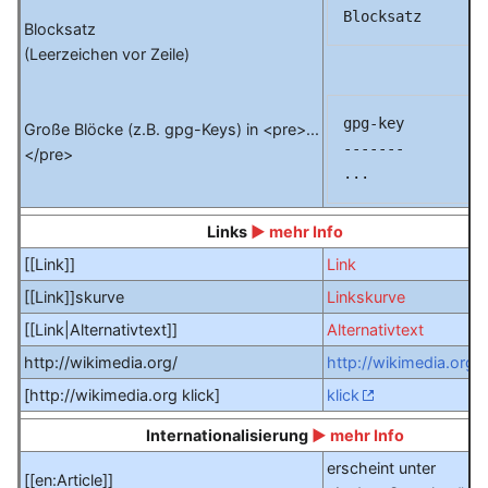
Blocksatz
(Leerzeichen vor Zeile)
gpg-key

Große Blöcke (z.B. gpg-Keys) in <pre>...
-------

</pre>
Links
► mehr Info
[[Link]]
Link
[[Link]]skurve
Linkskurve
[[Link|Alternativtext]]
Alternativtext
http://wikimedia.org/
http://wikimedia.org/
[http://wikimedia.org klick]
klick
Internationalisierung
► mehr Info
erscheint unter
[[en:Article]]