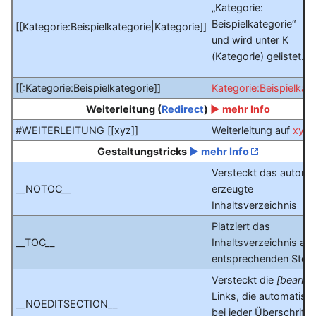
„Kategorie:
Beispielkategorie“
[[Kategorie:Beispielkategorie|Kategorie]]
und wird unter K
(Kategorie) gelistet.
[[:Kategorie:Beispielkategorie]]
Kategorie:Beispielkat
Weiterleitung (
Redirect
)
► mehr Info
#WEITERLEITUNG [[xyz]]
Weiterleitung auf
xyz
Gestaltungstricks
► mehr Info
Versteckt das automa
__NOTOC__
erzeugte
Inhaltsverzeichnis
Platziert das
__TOC__
Inhaltsverzeichnis an 
entsprechenden Stell
Versteckt die
[bearbei
Links, die automatisc
__NOEDITSECTION__
bei jeder Überschrift