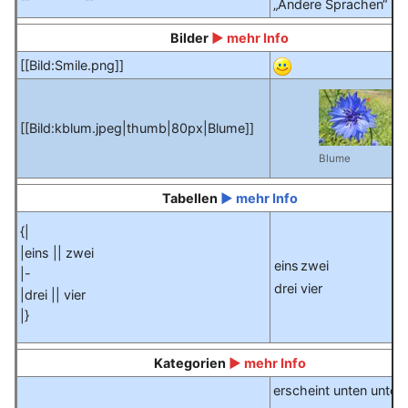
„Andere Sprachen“
Bilder
► mehr Info
[[Bild:Smile.png]]
[[Bild:kblum.jpeg|thumb|80px|Blume]]
Blume
Tabellen
► mehr Info
{|
|eins || zwei
eins
zwei
|-
drei
vier
|drei || vier
|}
Kategorien
► mehr Info
erscheint unten unter