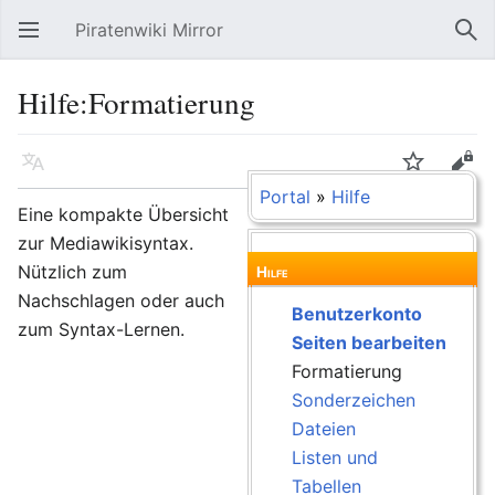
Piratenwiki Mirror
Hauptmenü öffnen
Suc
Hilfe:Formatierung
Sprache
Beobachten
Bearbeiten
Portal
»
Hilfe
Eine kompakte Übersicht
zur Mediawikisyntax.
Nützlich zum
Hilfe
Nachschlagen oder auch
Benutzerkonto
zum Syntax-Lernen.
Seiten bearbeiten
Formatierung
Sonderzeichen
Dateien
Listen und
Tabellen