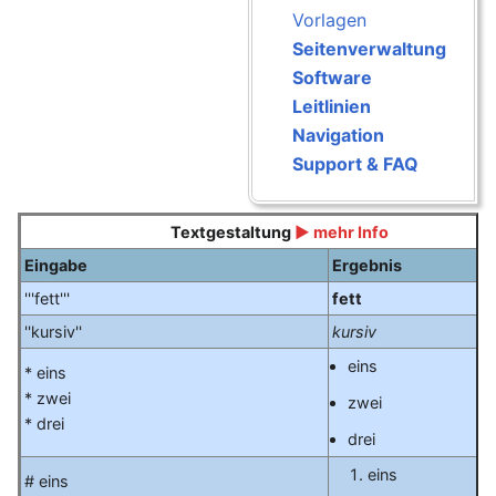
Vorlagen
Seitenverwaltung
Software
Leitlinien
Navigation
Support & FAQ
Textgestaltung
► mehr Info
Eingabe
Ergebnis
'''fett'''
fett
''kursiv''
kursiv
eins
* eins
* zwei
zwei
* drei
drei
eins
# eins