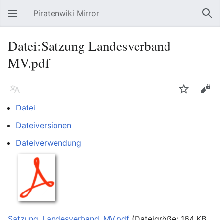
Piratenwiki Mirror
Hauptmenü öffnen
Suc
Datei:Satzung Landesverband
MV.pdf
Sprache
Beobachten
Bearbeiten
Datei
Dateiversionen
Dateiverwendung
Satzung_Landesverband_MV.pdf
‎
(Dateigröße: 164 KB,