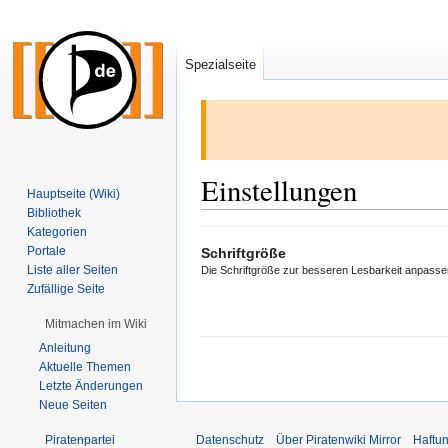
Spezialseite
Einstellungen
Hauptseite (Wiki)
Bibliothek
Kategorien
Zur
Zur
Portale
Schriftgröße
Navigation
Suche
Liste aller Seiten
Die Schriftgröße zur besseren Lesbarkeit anpasse
springen
springen
Zufällige Seite
Mitmachen im Wiki
Anleitung
Aktuelle Themen
Letzte Änderungen
Neue Seiten
Piratenpartei
Datenschutz
Über Piratenwiki Mirror
Haftu