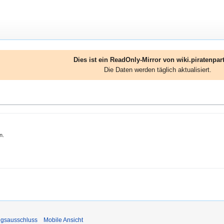
Dies ist ein ReadOnly-Mirror von wiki.piratenpart
Die Daten werden täglich aktualisiert.
n.
ngsausschluss
Mobile Ansicht