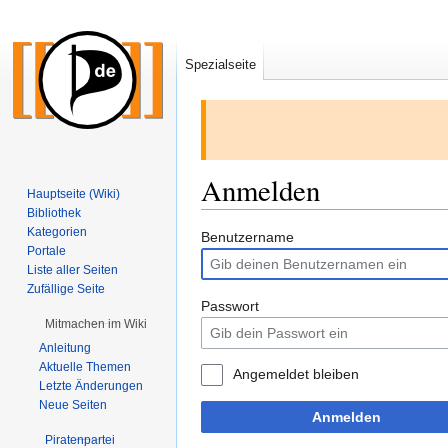
Spezialseite
Anmelden
Hauptseite (Wiki)
Bibliothek
Kategorien
Zur
Zur
Benutzername
Portale
Navigation
Suche
Liste aller Seiten
springen
springen
Zufällige Seite
Passwort
Mitmachen im Wiki
Anleitung
Aktuelle Themen
Angemeldet bleiben
Letzte Änderungen
Neue Seiten
Anmelden
Piratenpartei