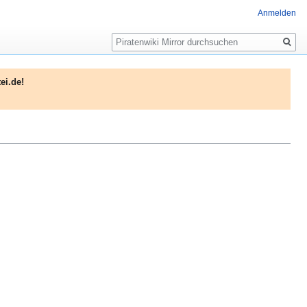
Anmelden
Suche
ei.de!