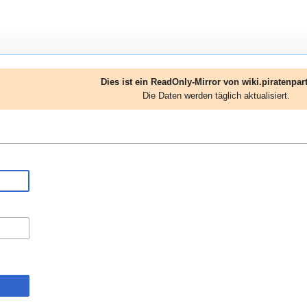
Dies ist ein ReadOnly-Mirror von wiki.piratenpart
Die Daten werden täglich aktualisiert.