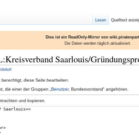
Lesen
Quelltext anze
Dies ist ein ReadOnly-Mirror von wiki.piratenpart
Die Daten werden täglich aktualisiert.
SL:Kreisverband Saarlouis/Gründungspr
otokoll
berechtigt, diese Seite bearbeiten:
kt, die einer der Gruppen „
Benutzer
, Bundesvorstand“ angehören.
etrachten und kopieren.