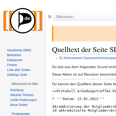
SL
Diskussion
Quelltext der Seite 
Hauptseite (Wiki)
Bibliothek
←
SL:Kreisverband Saarlouis/Gründungspr
Kategorien
Portale
Zur
Zur
Du bist aus dem folgenden Grund nicht 
Liste aller Seiten
Navigation
Suche
Diese Aktion ist auf Benutzer beschrän
Zufällige Seite
springen
springen
Du kannst den Quelltext dieser Seite b
Mitmachen im Wiki
Anleitung
Aktuelle Themen
Letzte Änderungen
Neue Seiten
Piratenpartei