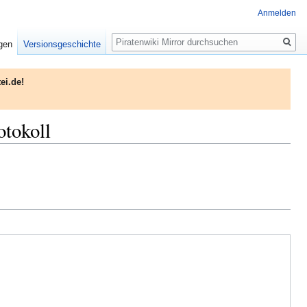
Anmelden
Suche
igen
Versionsgeschichte
ei.de!
otokoll