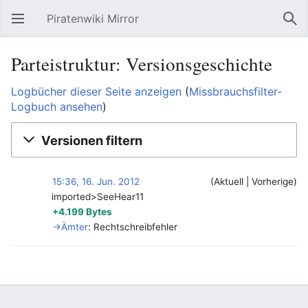
Piratenwiki Mirror
Hauptmenü öffnen
Suc
Parteistruktur: Versionsgeschichte
Logbücher dieser Seite anzeigen
(
Missbrauchsfilter-
Logbuch ansehen
)
Versionen filtern
15:36, 16. Jun. 2012
Aktuell
Vorherige
imported>SeeHear11
‎
+4.199 Bytes
→‎Ämter
:
Rechtschreibfehler