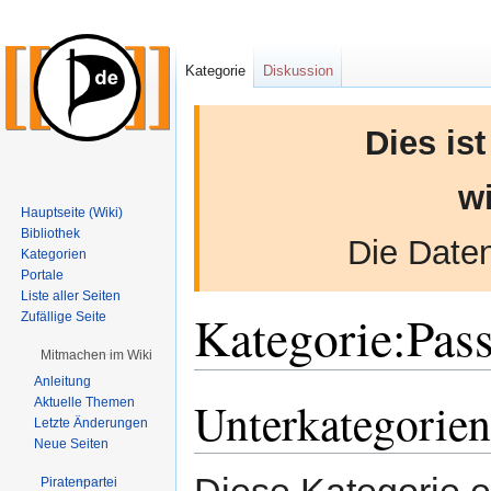
Kategorie
Diskussion
Dies is
wi
Hauptseite (Wiki)
Bibliothek
Die Daten
Kategorien
Portale
Liste aller Seiten
Kategorie:Pas
Zufällige Seite
Mitmachen im Wiki
Anleitung
Unterkategorien
Aktuelle Themen
Zur
Zur
Letzte Änderungen
Navigation
Suche
Neue Seiten
springen
springen
Diese Kategorie e
Piratenpartei