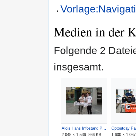
Vorlage:Navigat
Medien in der K
Folgende 2 Dateie
insgesamt.
Alois Hans Infostand Passau 17072009.jpg
2.048 × 1.536; 866 KB
1.600 × 1.06