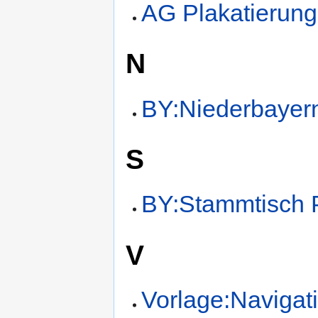
AG Plakatierun
N
BY:Niederbayer
S
BY:Stammtisch 
V
Vorlage:Navigat