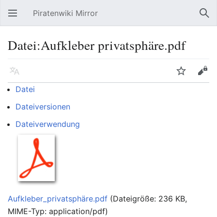
Piratenwiki Mirror
Hauptmenü öffnen
Suc
Datei:Aufkleber privatsphäre.pdf
Sprache
Beobachten
Bearbeiten
Datei
Dateiversionen
Dateiverwendung
Aufkleber_privatsphäre.pdf
‎
(Dateigröße: 236 KB,
MIME-Typ:
application/pdf
)