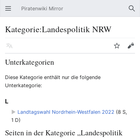
Piratenwiki Mirror
Hauptmenü öffnen
Suc
Kategorie:Landespolitik NRW
Sprache
Beobachten
Bearbeiten
Unterkategorien
Diese Kategorie enthält nur die folgende
Unterkategorie:
L
►
Landtagswahl Nordrhein-Westfalen 2022
‎
(8 S,
1 D)
Seiten in der Kategorie „Landespolitik