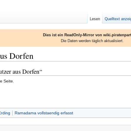
Lesen
Quelltext anze
Dies ist ein ReadOnly-Mirror von wiki.piratenpart
Die Daten werden täglich aktualisiert.
aus Dorfen
utzer aus Dorfen“
e Seite.
Erding
Ramadama vollstaendig erfasst