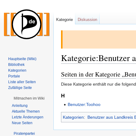
Kategorie
Diskussion
Kategorie:Benutzer 
Hauptseite (Wiki)
Bibliothek
Kategorien
Seiten in der Kategorie „Ben
Zur
Zur
Portale
Navigation
Suche
Liste aller Seiten
Diese Kategorie enthält nur die folgend
springen
springen
Zufällige Seite
H
Mitmachen im Wiki
Benutzer:Toohoo
Anleitung
Aktuelle Themen
Kategorien
:
Benutzer aus Landkreis 
Letzte Änderungen
Neue Seiten
Piratenpartei